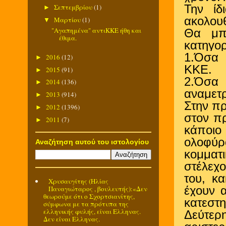
Σεπτεμβρίου
(1)
Την ίδ
►
ακολουθ
Μαρτίου
(1)
▼
"Αγαπημένα" αντιΚΚΕ ήθη και
Θα μπ
έθιμα.
κατηγορ
1.Όσα 
2016
(12)
►
ΚΚΕ.
2015
(91)
►
2.Όσα
2014
(136)
►
αναμετρ
2013
(914)
►
Στην π
2012
(1396)
►
στον π
2011
(7)
►
κάποιο 
ολοφύρ
Αναζήτηση αυτού του ιστολογίου
κομματι
στέλεχο
του, κ
Χρυσαυγίτης (Ηλίας
έχουν 
Παναγιώταρος , βουλευτής):«Δεν
θεωρούμε ότι ο Σχορτσιανίτης,
κατεστη
σύμφωνα με τα πρότυπα της
ελληνικής φυλής, είναι Ελληνας.
Δεύτερ
Δεν είναι Ελληνας.