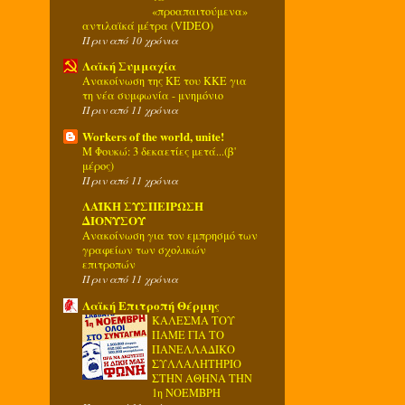
«προαπαιτούμενα»
αντιλαϊκά μέτρα (VIDEO)
Πριν από 10 χρόνια
Λαϊκή Συμμαχία
Ανακοίνωση της ΚΕ του ΚΚΕ για
τη νέα συμφωνία - μνημόνιο
Πριν από 11 χρόνια
Workers of the world, unite!
Μ Φουκώ: 3 δεκαετίες μετά...(β'
μέρος)
Πριν από 11 χρόνια
ΛΑΪΚΗ ΣΥΣΠΕΙΡΩΣΗ
ΔΙΟΝΥΣΟΥ
Ανακοίνωση για τον εμπρησμό των
γραφείων των σχολικών
επιτροπών
Πριν από 11 χρόνια
Λαϊκή Επιτροπή Θέρμης
ΚΑΛΕΣΜΑ ΤΟΥ
ΠΑΜΕ ΓΙΑ ΤΟ
ΠΑΝΕΛΛΑΔΙΚΟ
ΣΥΛΛΑΛΗΤΗΡΙΟ
ΣΤΗΝ ΑΘΗΝΑ ΤΗΝ
1η ΝΟΕΜΒΡΗ