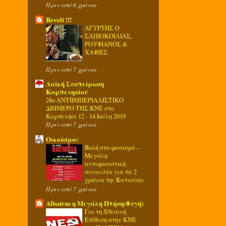
Πριν από 6 χρόνια
Revolt !!!
ΑΓΥΡΤΗΣ Ο
ΣΑΠΙΟΚΟΙΛΙΑΣ,
ΡΟΥΦΙΑΝΟΣ &
ΧΑΦΙΕΣ
Πριν από 7 χρόνια
Λαϊκή Συσπείρωση
Καρπενησίου
28ο ΑΝΤΙΙΜΠΕΡΙΑΛΙΣΤΙΚΟ
ΔΙΗΜΕΡΟ ΤΗΣ ΚΝΕ στο
Καρπενήσι 12 - 14 Ιούλη 2019
Πριν από 7 χρόνια
Οικοδόμος
Βολή στο φασισμό –
Μεγάλη
αντιφασιστική
συναυλία για τα 2
χρόνια της Κατιούσα
Πριν από 7 χρόνια
Albatrus η Μεγάλη Πτήση(Φυγή)
Για τη Χθεσινή
Επίθεση στην ΚΝΕ