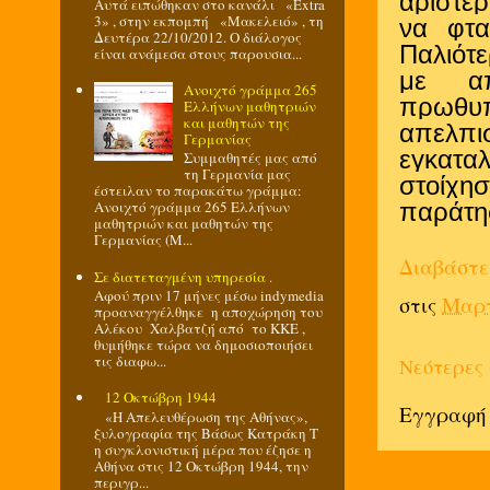
αριστε
Αυτά ειπώθηκαν στο κανάλι «Extra
3» , στην εκπομπή «Μακελειό» , τη
να φτα
Δευτέρα 22/10/2012. Ο διάλογος
Παλιότ
είναι ανάμεσα στους παρουσια...
με απ
Ανοιχτό γράμμα 265
πρωθυπ
Ελλήνων μαθητριών
και μαθητών της
απελπι
Γερμανίας
εγκατα
Συμμαθητές μας από
τη Γερμανία μας
στοίχη
έστειλαν το παρακάτω γράμμα:
Ανοιχτό γράμμα 265 Ελλήνων
παράτησ
μαθητριών και μαθητών της
Γερμανίας (Μ...
Διαβάστε
Σε διατεταγμένη υπηρεσία .
Αφού πριν 17 μήνες μέσω indymedia
στις
Μαρτ
προαναγγέλθηκε η αποχώρηση του
Αλέκου Χαλβατζή από το ΚΚΕ ,
θυμήθηκε τώρα να δημοσιοποιήσει
τις διαφω...
Νεότερες
12 Οκτώβρη 1944
Εγγραφή 
«Η Απελευθέρωση της Αθήνας»,
ξυλογραφία της Βάσως Κατράκη Τ
η συγκλονιστική μέρα που έζησε η
Αθήνα στις 12 Οκτώβρη 1944, την
περιγρ...