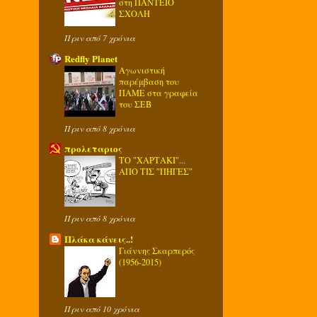
στη ΠΑΝΤΕΙΟ
ΣΧΟΛΗ
Πριν από 7 χρόνια
Redfly Planet
Αγωνιστική
παρέμβαση του
ΠΑΜΕ στα γραφεία
του ΣΕΒ
Πριν από 8 χρόνια
προλεταριος
ΤΟ ″ΧΑΡΤΑΚΙ″...
ΑΠΟ ΤΙΣ ″ΠΗΓΕΣ″
Πριν από 8 χρόνια
Πλάκα κάνεις..!
Γιάννης Σκαρπερός
(1956-2015)
Πριν από 10 χρόνια