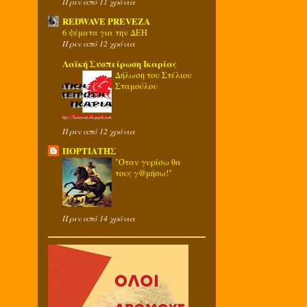
Πριν από 11 χρόνια
REDWAVE PREVEZA
6 ψέματα για την ΔΕΗ
Πριν από 12 χρόνια
Λαϊκή Συσπείρωση Ικαρίας
Δήλωση του Στέλιου
Σταμούλου
Πριν από 12 χρόνια
ΠΟΡΤΙΑΤΗΣ
"Όταν γυρίσω θα
τους γ@μήσω!"
Πριν από 14 χρόνια