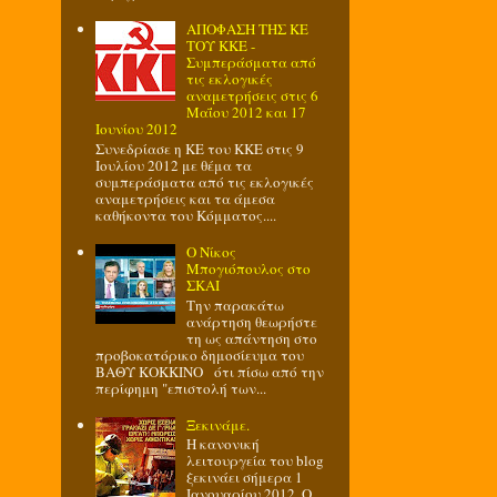
ΑΠΟΦΑΣΗ ΤΗΣ ΚΕ
ΤΟΥ ΚΚΕ -
Συμπεράσματα από
τις εκλογικές
αναμετρήσεις στις 6
Μαΐου 2012 και 17
Ιουνίου 2012
Συνεδρίασε η ΚΕ του ΚΚΕ στις 9
Ιουλίου 2012 με θέμα τα
συμπεράσματα από τις εκλογικές
αναμετρήσεις και τα άμεσα
καθήκοντα του Κόμματος....
O Nίκος
Μπογιόπουλος στο
ΣΚΑΙ
Την παρακάτω
ανάρτηση θεωρήστε
τη ως απάντηση στο
προβοκατόρικο δημοσίευμα του
ΒΑΘΥ ΚΟΚΚΙΝΟ ότι πίσω από την
περίφημη "επιστολή των...
Ξεκινάμε.
Η κανονική
λειτουργεία του blog
ξεκινάει σήμερα 1
Ιανουαρίου 2012. Ο