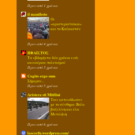
Πριν από 1 χρόνια
il manifesto
Οι
«αριστερούτσικοι»
και το Καζακστάν
Πριν από 4 χρόνια
ΗΦΑΙΣΤΟΣ
Τα εβδομήντα δύο χρόνια ενός
καινούριου πολιτισμού
Πριν από 5 χρόνια
Cogito ergo sum
Σήμερον...
Πριν από 5 χρόνια
Aristera sti Mitilini
Τους κατευόδωσαν
με το σύνθημα: Βάλε
βαζελίνη και έλα
Μυτιλήνη
Πριν από 6 χρόνια
lascorfu.wordpress.com/