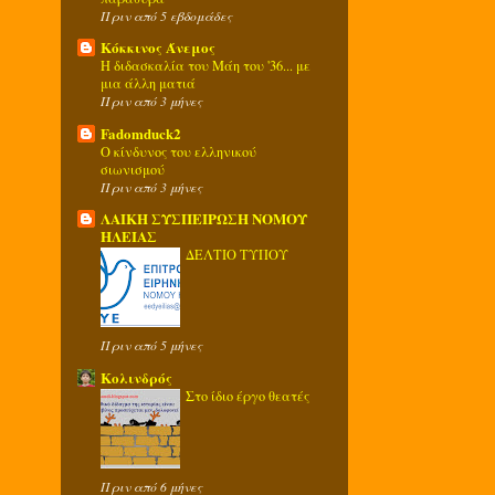
Πριν από 5 εβδομάδες
Κόκκινος Άνεμος
Η διδασκαλία του Μάη του '36... με
μια άλλη ματιά
Πριν από 3 μήνες
Fadomduck2
Ο κίνδυνος του ελληνικού
σιωνισμού
Πριν από 3 μήνες
ΛΑΙΚΗ ΣΥΣΠΕΙΡΩΣΗ ΝΟΜΟΥ
ΗΛΕΙΑΣ
ΔΕΛΤΙΟ ΤΥΠΟΥ
Πριν από 5 μήνες
Κολινδρός
Στο ίδιο έργο θεατές
Πριν από 6 μήνες