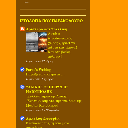
μ...
ΙΣΤΟΛΟΓΙΑ ΠΟΥ ΠΑΡΑΚΟΛΟΥΘΩ
Αριστερά και πολιτική
Αυτός ο
δημοσιονομικός
χώρος χωράει τα
πάντα και τίποτα!
Και στο βάθος
πόλεμος!
Πριν από 12 ώρες
Faros's Weblog
Παράξενα πράγματα …
Πριν από 1 ημέρα
"ΛΑΪΚΗ ΣΥΣΠΕΙΡΩΣΗ"
ΗΛΙΟΥΠΟΛΗΣ
Συλλυπητήριο της Λαϊκής
Συσπείρωσης για την απώλεια της
Μαρίας Κατσικερού
Πριν από 1 εβδομάδα
Αμπελοφιλοσοφίες
Βλέποντας τη ζωή από ξένα
παράθυρα