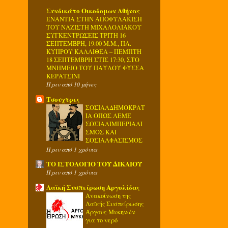
Συνδικάτο Οικοδομων Αθήνας
ΕΝΑΝΤΙΑ ΣΤΗΝ ΑΠΟΦΥΛΑΚΙΣΗ
ΤΟΥ ΝΑΖΙΣΤΗ ΜΙΧΑΛΟΛΙΑΚΟΥ
ΣΥΓΚΕΝΤΡΩΣΕΙΣ ΤΡΙΤΗ 16
ΣΕΠΤΕΜΒΡΗ, 19.00 Μ.Μ., ΠΛ.
ΚΥΠΡΟΥ ΚΑΛΛΙΘΕΑ – ΠΕΜΠΤΗ
18 ΣΕΠΤΕΜΒΡΗ ΣΤΙΣ 17:30, ΣΤΟ
ΜΝΗΜΕΙΟ ΤΟΥ ΠΑΥΛΟΥ ΦΥΣΣΑ
ΚΕΡΑΤΣΙΝΙ
Πριν από 10 μήνες
Τσουχτρες
ΣΟΣΙΑΛΔΗΜΟΚΡΑΤ
ΙΑ ΟΠΩΣ ΛΕΜΕ
ΣΟΣΙΑΛΙΜΠΕΡΙΑΛΙ
ΣΜΟΣ ΚΑΙ
ΣΟΣΙΑΛΦΑΣΙΣΜΟΣ
Πριν από 1 χρόνια
ΤΟ ΙΣΤΟΛΟΓΙΟ ΤΟΥ ΔΙΚΑΙΟΥ
Πριν από 1 χρόνια
Λαϊκή Συσπείρωση Αργολίδας
Ανακοίνωση της
Λαϊκής Συσπείρωσης
Άργους-Μυκηνών
για το νερό