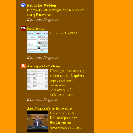
Erodotos Weblog
Ο Στάλιν, οι Τατάροι της Κριμαίας
και η Eurovision
Πριν από 10 χρόνια
Red Attack
1 χρόνος ΣΥΡΙΖΑ
Πριν από 10 χρόνια
Λαϊκή αντεπίθεση
Πόσα χρωστάνε στις
τράπεζες τα λαμόγια
αφεντικά των
αστικών και
"αριστερών"
κυβερνήσεων.
Πριν από 10 χρόνια
Αριστερά στην Κορινθία
Η ομιλία του Δ.
Κουτσούμπα στη
Βουλή για το
πολυνομοσχέδιο με
τα