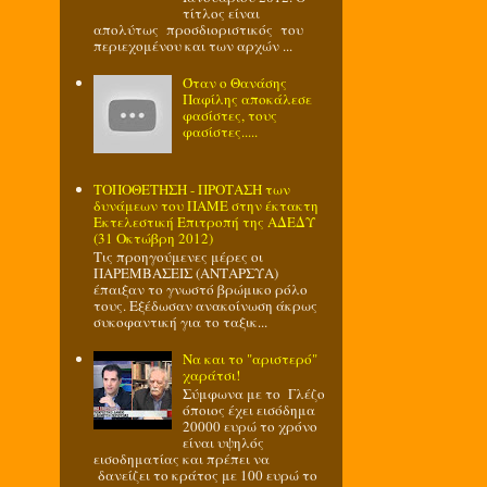
τίτλος είναι
απολύτως προσδιοριστικός του
περιεχομένου και των αρχών ...
Όταν ο Θανάσης
Παφίλης αποκάλεσε
φασίστες, τους
φασίστες.....
ΤΟΠΟΘΕΤΗΣΗ - ΠΡΟΤΑΣΗ των
δυνάμεων του ΠΑΜΕ στην έκτακτη
Εκτελεστική Επιτροπή της ΑΔΕΔΥ
(31 Οκτώβρη 2012)
Τις προηγούμενες μέρες οι
ΠΑΡΕΜΒΑΣΕΙΣ (ΑΝΤΑΡΣΥΑ)
έπαιξαν το γνωστό βρώμικο ρόλο
τους. Εξέδωσαν ανακοίνωση άκρως
συκοφαντική για το ταξικ...
Να και το "αριστερό"
χαράτσι!
Σύμφωνα με το Γλέζο
όποιος έχει εισόδημα
20000 ευρώ το χρόνο
είναι υψηλός
εισοδηματίας και πρέπει να
δανείζει το κράτος με 100 ευρώ το