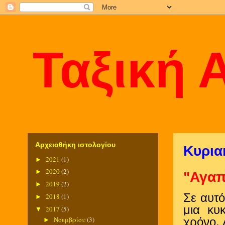
Ταξική 
Αρχειοθήκη ιστολογίου
Κυρια
2021
(1)
►
2020
(2)
►
"Αγαπ
2019
(2)
►
Σε αυτό
2018
(1)
►
μια κυ
2017
(5)
▼
Νοεμβρίου
(3)
χρόνο. 
►