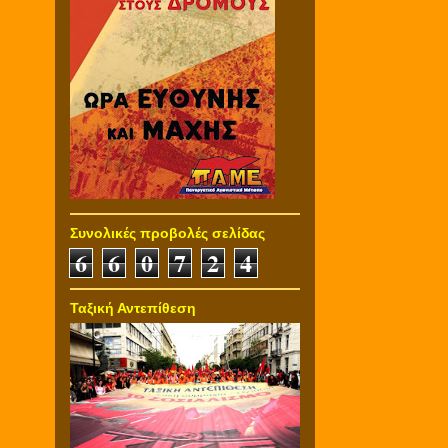
Συνολικές προβολές σελίδας
6
6
0
7
2
4
Ταξική Αντεπίθεση